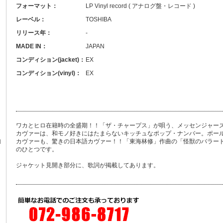
フォーマット：
LP Vinyl record ( アナログ盤・レコード )
レーベル：
TOSHIBA
リリース年：
-
MADE IN：
JAPAN
コンディション(jacket)：
EX
コンディション(vinyl)：
EX
ワカとヒロ在籍時の全盛期！！「ザ・チャープス」が唄う、メッセンジャー
カヴァーは、和モノ好きにはたまらないキッチュなポップ・ナンバー。ポール・サイ
N
カヴァーも、驚きの日本語カヴァー！！「東海林修」作曲の「怪獣のバラード
のひとつです。
ジャケット見開き部分に、歌詞が掲載してあります。