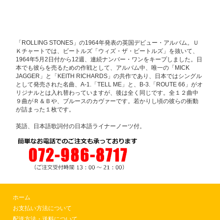
「ROLLING STONES」の1964年発表の英国デビュー・アルバム。Ｕ
Ｋチャートでは、ビートルズ「ウィズ・ザ・ビートルズ」を抜いて、
1964年5月2日付から12週、連続ナンバー・ワンをキープしました。日
本でも彼らを売るための作戦として、アルバム中、唯一の「MICK
JAGGER」と「KEITH RICHARDS」の共作であり、日本ではシングル
として発売された名曲、A-1.「TELL ME」と、B-3.「ROUTE 66」がオ
リジナルとは入れ替わっていますが、後は全く同じです。全１２曲中
９曲がＲ＆Ｂや、ブルースのカヴァーです。若かりし頃の彼らの衝動
が詰まった１枚です。
英語、日本語歌詞付の日本語ライナーノーツ付。
ホーム
お支払い方法について
配送方法・送料について