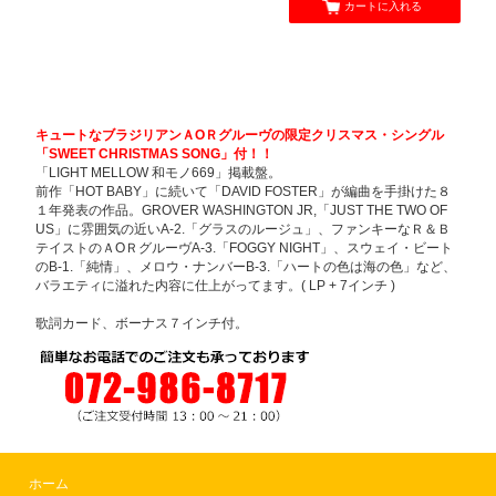
カートに入れる
キュートなブラジリアンＡОＲグルーヴの限定クリスマス・シングル
「SWEET CHRISTMAS SONG」付！！
「LIGHT MELLOW 和モノ669」掲載盤。
前作「HOT BABY」に続いて「DAVID FOSTER」が編曲を手掛けた８
１年発表の作品。GROVER WASHINGTON JR,「JUST THE TWO OF
US」に雰囲気の近いA-2.「グラスのルージュ」、ファンキーなＲ＆Ｂ
テイストのＡОＲグルーヴA-3.「FOGGY NIGHT」、スウェイ・ビート
のB-1.「純情」、メロウ・ナンバーB-3.「ハートの色は海の色」など、
バラエティに溢れた内容に仕上がってます。( LP + 7インチ )
歌詞カード、ボーナス７インチ付。
ホーム