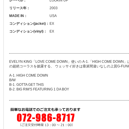
レーベル：
LOOKIN UP
リリース年：
2003
MADE IN：
USA
コンディション(jacket)：
EX
コンディション(vinyl)：
EX
EVELYN KING「LOVE COME DOWN」使いの A-1.「HIGH COME D
の超絶コーラスを披露する、 ウェッサイ好きは垂涎間違いなしの上質G-FUN
A-1. HIGH COME DOWN
B/W
B-1. GOTTA GET THIS
B-2. BIG RIM'S FEATURING 1 DA BOY