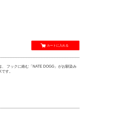
カートに入れる
OWN」は、 フックに絡む「NATE DOGG」がお馴染み
Kです。