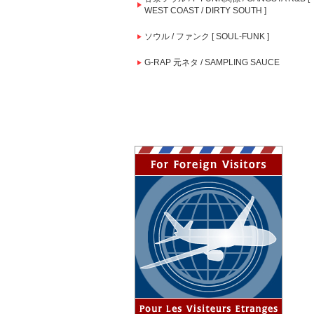
WEST COAST / DIRTY SOUTH ]
ソウル / ファンク [ SOUL-FUNK ]
G-RAP 元ネタ / SAMPLING SAUCE