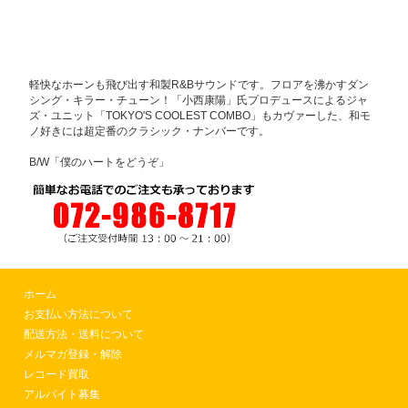
軽快なホーンも飛び出す和製R&Bサウンドです。フロアを沸かすダン
シング・キラー・チューン！「小西康陽」氏プロデュースによるジャ
ズ・ユニット「TOKYO'S COOLEST COMBO」もカヴァーした、和モ
ノ好きには超定番のクラシック・ナンバーです。
B/W「僕のハートをどうぞ」
ホーム
お支払い方法について
配送方法・送料について
メルマガ登録・解除
レコード買取
アルバイト募集