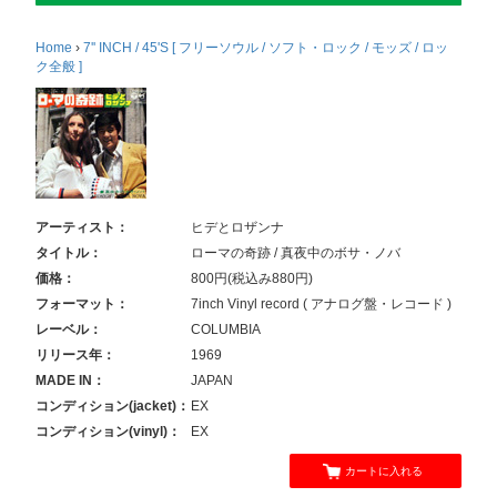
Home
›
7'' INCH / 45'S [ フリーソウル / ソフト・ロック / モッズ / ロッ
ク全般 ]
アーティスト：
ヒデとロザンナ
タイトル：
ローマの奇跡 / 真夜中のボサ・ノバ
価格：
800円(税込み880円)
フォーマット：
7inch Vinyl record ( アナログ盤・レコード )
レーベル：
COLUMBIA
リリース年：
1969
MADE IN：
JAPAN
コンディション(jacket)：
EX
コンディション(vinyl)：
EX
カートに入れる