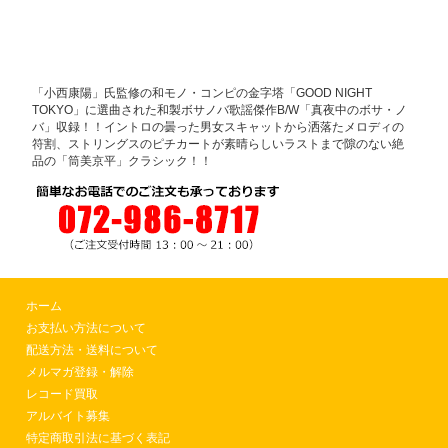
「小西康陽」氏監修の和モノ・コンピの金字塔「GOOD NIGHT
TOKYO」に選曲された和製ボサノバ歌謡傑作B/W「真夜中のボサ・ノ
バ」収録！！イントロの曇った男女スキャットから洒落たメロディの
符割、ストリングスのピチカートが素晴らしいラストまで隙のない絶
品の「筒美京平」クラシック！！
ホーム
お支払い方法について
配送方法・送料について
メルマガ登録・解除
レコード買取
アルバイト募集
特定商取引法に基づく表記