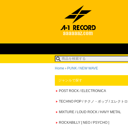
Home
›
PUNK / NEW WAVE
ジャンルで探す
POST ROCK / ELECTRONICA
TECHNO POP / テクノ・ポップ / エレクトロ
MIXTURE / LOUD ROCK / HAVY METAL
ROCKABILLY [ NEO / PSYCHO ]