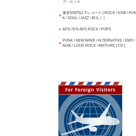
ブ・ヒット
激安500円以下レコード [ ROCK / SSW / PU
K / SOUL / JAZZ / 和モノ ]
60'S-70'S-80'S ROCK / POPS
PUNK / NEW WAVE / ALTERNATIVE / EMO / 
NDIE / LOUD ROCK / MIXTURE [ CD ]