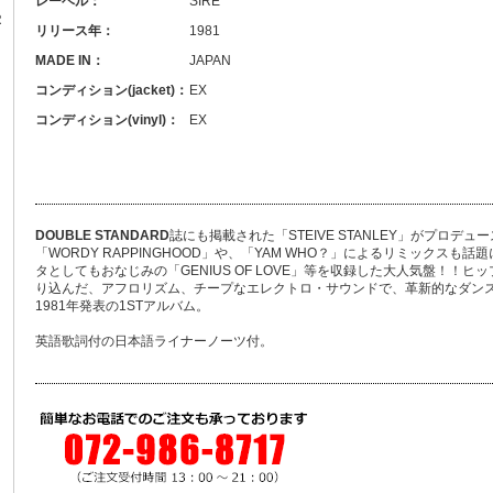
レーベル：
SIRE
R
リリース年：
1981
MADE IN：
JAPAN
コンディション(jacket)：
EX
コンディション(vinyl)：
EX
DOUBLE STANDARD
誌にも掲載された「STEIVE STANLEY」がプロ
「WORDY RAPPINGHOOD」や、「YAM WHO？」によるリミックスも話題に
タとしてもおなじみの「GENIUS OF LOVE」等を収録した大人気盤！！
り込んだ、アフロリズム、チープなエレクトロ・サウンドで、革新的なダンス・ポ
1981年発表の1STアルバム。
英語歌詞付の日本語ライナーノーツ付。