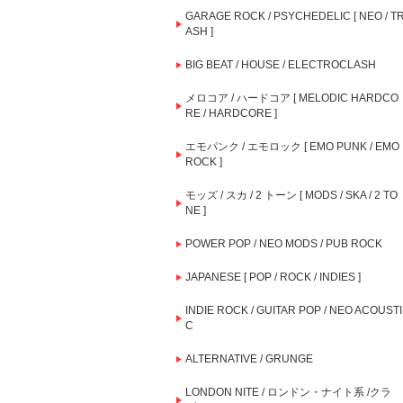
GARAGE ROCK / PSYCHEDELIC [ NEO / T
ASH ]
BIG BEAT / HOUSE / ELECTROCLASH
メロコア / ハードコア [ MELODIC HARDCO
RE / HARDCORE ]
エモパンク / エモロック [ EMO PUNK / EMO
ROCK ]
モッズ / スカ / 2 トーン [ MODS / SKA / 2 TO
NE ]
POWER POP / NEO MODS / PUB ROCK
JAPANESE [ POP / ROCK / INDIES ]
INDIE ROCK / GUITAR POP / NEO ACOUSTI
C
ALTERNATIVE / GRUNGE
LONDON NITE / ロンドン・ナイト系 /クラ