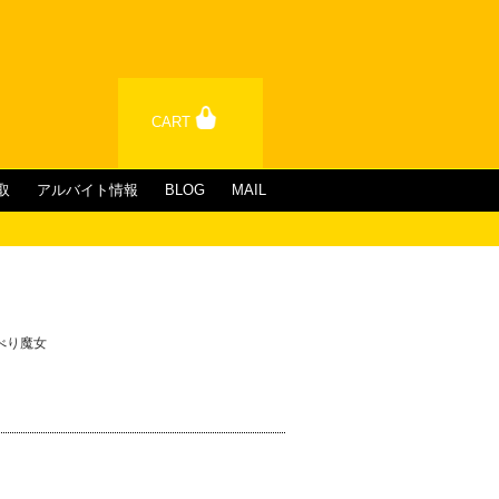
CART
取
アルバイト情報
BLOG
MAIL
しゃべり魔女