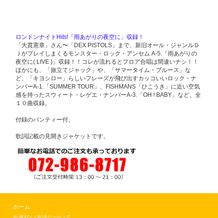
ロンドンナイトHits!「雨あがりの夜空に」収録！
「大貫憲章」さん〜「DEX PISTOLS」まで、新旧オール・ジャンルＤ
Ｊがプレイしまくるモンスター・ロック・アンセム A-5.「雨あがりの
夜空に( LIVE )」収録！！コレが流れるとフロア合唱は間違いナシ！！
ほかにも、「旅立てジャック」や、「サマータイム・ブルース」な
ど、「キヨシロー」らしいフレーズが飛び出すカッコいいロック・ナ
ンバーA-1.「SUMMER TOUR」、FISHMANS「ひこうき」に近い空気
感を持ったスウィート・レゲエ・ナンバーA-3.「OH ! BABY」など、全
１０曲収録。
付録のパンティー付。
歌詞記載の見開きジャケットです。
ホーム
お支払い方法について