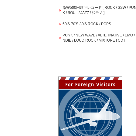
激安500円以下レコード [ ROCK / SSW / PU
K / SOUL / JAZZ / 和モノ ]
60'S-70'S-80'S ROCK / POPS
PUNK / NEW WAVE / ALTERNATIVE / EMO / 
NDIE / LOUD ROCK / MIXTURE [ CD ]