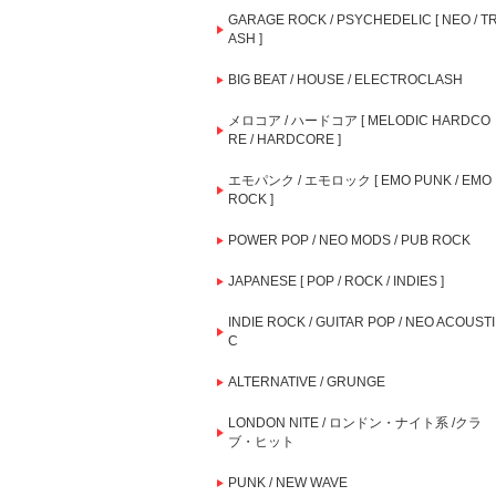
GARAGE ROCK / PSYCHEDELIC [ NEO / T
ASH ]
BIG BEAT / HOUSE / ELECTROCLASH
メロコア / ハードコア [ MELODIC HARDCO
RE / HARDCORE ]
エモパンク / エモロック [ EMO PUNK / EMO
ROCK ]
POWER POP / NEO MODS / PUB ROCK
JAPANESE [ POP / ROCK / INDIES ]
INDIE ROCK / GUITAR POP / NEO ACOUSTI
C
ALTERNATIVE / GRUNGE
LONDON NITE / ロンドン・ナイト系 /クラ
ブ・ヒット
PUNK / NEW WAVE