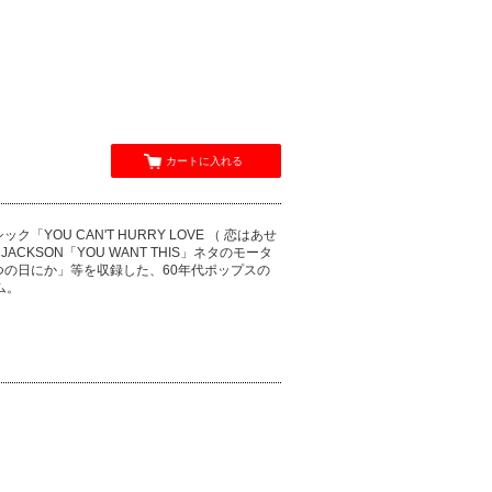
カートに入れる
U CAN'T HURRY LOVE （ 恋はあせ
JACKSON「YOU WANT THIS」ネタのモータ
いつの日にか」等を収録した、60年代ポップスの
ム。