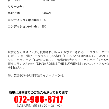
レーベル：
MOTOWN
R
リリース年：
-
MADE IN：
JAPAN
コンディション(jacket)：
EX
コンディション(vinyl)：
EX
幾度となくＣＭソングと使用され、幅広くカヴァーされるモータウン・クラシック「YO
らず ）」や、弾むモータウンらしい名曲「I HEAR A SYMPHONY」、JANET 
ウン・クラシック「LOVE CHILD」、解散時の大ヒット・ナンバー「また
頂点にランクされた「DIANA ROSS & THE SUPREMES」のベスト・アルバ
全14曲入り。
帯、英語歌詞付の日本語ライナーノーツ付。