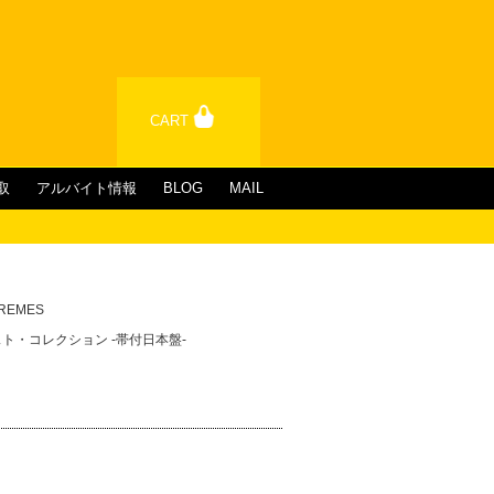
CART
取
アルバイト情報
BLOG
MAIL
PREMES
/ ベスト・コレクション -帯付日本盤-