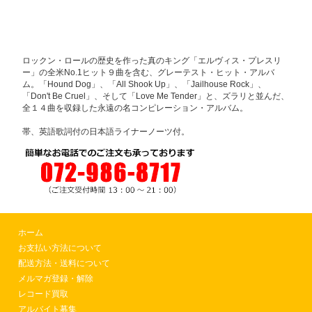
ロックン・ロールの歴史を作った真のキング「エルヴィス・プレスリ
ー」の全米No.1ヒット９曲を含む、グレーテスト・ヒット・アルバ
ム。「Hound Dog」、「All Shook Up」、「Jailhouse Rock」、
「Don't Be Cruel」、そして「Love Me Tender」と、ズラリと並んだ、
全１４曲を収録した永遠の名コンピレーション・アルバム。
帯、英語歌詞付の日本語ライナーノーツ付。
ホーム
お支払い方法について
配送方法・送料について
メルマガ登録・解除
レコード買取
アルバイト募集