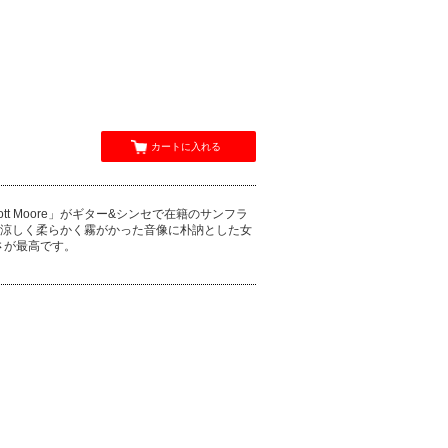
カートに入れる
cott Moore」がギター&シンセで在籍のサンフラ
バム。涼しく柔らかく霧がかった音像に朴訥とした女
さが最高です。