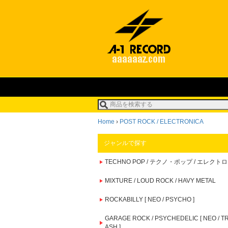
Home
›
POST ROCK / ELECTRONICA
ジャンルで探す
TECHNO POP / テクノ・ポップ / エレクトロ
MIXTURE / LOUD ROCK / HAVY METAL
ROCKABILLY [ NEO / PSYCHO ]
GARAGE ROCK / PSYCHEDELIC [ NEO / T
ASH ]