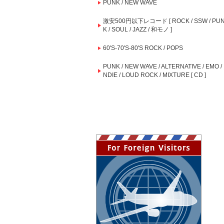
PUNK / NEW WAVE
激安500円以下レコード [ ROCK / SSW / PU
K / SOUL / JAZZ / 和モノ ]
60'S-70'S-80'S ROCK / POPS
PUNK / NEW WAVE / ALTERNATIVE / EMO / 
NDIE / LOUD ROCK / MIXTURE [ CD ]