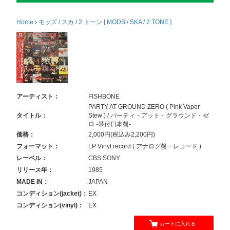
Home
›
モッズ / スカ / 2 トーン [ MODS / SKA / 2 TONE ]
アーティスト：
FISHBONE
PARTY AT GROUND ZERO ( Pink Vapor
タイトル：
Stew ) / パーティ・アット・グラウンド・ゼ
ロ -帯付日本盤-
価格：
2,000円(税込み2,200円)
フォーマット：
LP Vinyl record ( アナログ盤・レコード )
レーベル：
CBS SONY
リリース年：
1985
MADE IN：
JAPAN
コンディション(jacket)：
EX
コンディション(vinyl)：
EX
カートに入れる