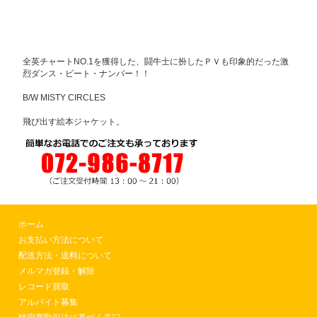
全英チャートNO.1を獲得した、闘牛士に扮したＰＶも印象的だった激
烈ダンス・ビート・ナンバー！！
B/W MISTY CIRCLES
飛び出す絵本ジャケット。
ホーム
お支払い方法について
配送方法・送料について
メルマガ登録・解除
レコード買取
アルバイト募集