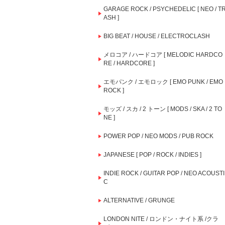
GARAGE ROCK / PSYCHEDELIC [ NEO / T
ASH ]
BIG BEAT / HOUSE / ELECTROCLASH
メロコア / ハードコア [ MELODIC HARDCO
RE / HARDCORE ]
エモパンク / エモロック [ EMO PUNK / EMO
ROCK ]
モッズ / スカ / 2 トーン [ MODS / SKA / 2 TO
NE ]
POWER POP / NEO MODS / PUB ROCK
JAPANESE [ POP / ROCK / INDIES ]
INDIE ROCK / GUITAR POP / NEO ACOUSTI
C
ALTERNATIVE / GRUNGE
LONDON NITE / ロンドン・ナイト系 /クラ