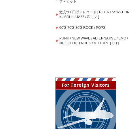
ブ・ヒット
激安500円以下レコード [ ROCK / SSW / PU
K / SOUL / JAZZ / 和モノ ]
60'S-70'S-80'S ROCK / POPS
PUNK / NEW WAVE / ALTERNATIVE / EMO / 
NDIE / LOUD ROCK / MIXTURE [ CD ]