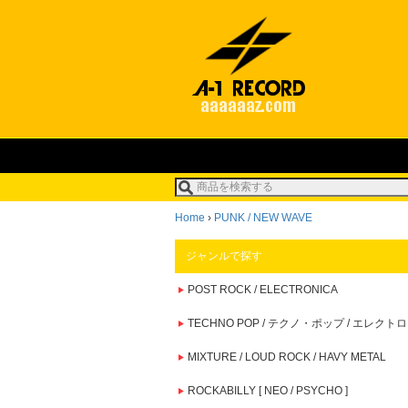
Home
›
PUNK / NEW WAVE
ジャンルで探す
POST ROCK / ELECTRONICA
TECHNO POP / テクノ・ポップ / エレクトロ
MIXTURE / LOUD ROCK / HAVY METAL
ROCKABILLY [ NEO / PSYCHO ]