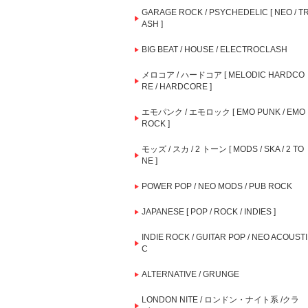
GARAGE ROCK / PSYCHEDELIC [ NEO / T
ASH ]
BIG BEAT / HOUSE / ELECTROCLASH
メロコア / ハードコア [ MELODIC HARDCO
RE / HARDCORE ]
エモパンク / エモロック [ EMO PUNK / EMO
ROCK ]
モッズ / スカ / 2 トーン [ MODS / SKA / 2 TO
NE ]
POWER POP / NEO MODS / PUB ROCK
JAPANESE [ POP / ROCK / INDIES ]
INDIE ROCK / GUITAR POP / NEO ACOUSTI
C
ALTERNATIVE / GRUNGE
LONDON NITE / ロンドン・ナイト系 /クラ