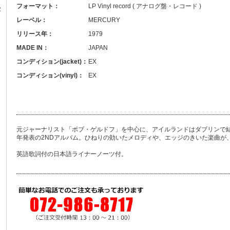
フォーマット：
LP Vinyl record ( アナログ盤・レコード )
R
レーベル：
MERCURY
リリース年：
1979
MADE IN：
JAPAN
コンディション(jacket)：
EX
コンディション(vinyl)：
EX
元ジャーナリスト「ボブ・ゲルドフ」を中心に、アイルランドはダブリンで結成され
年発表の2NDアルバム。ひねりの効いたメロディや、エッジのきいた楽曲が
英語歌詞付の日本語ライナーノーツ付。