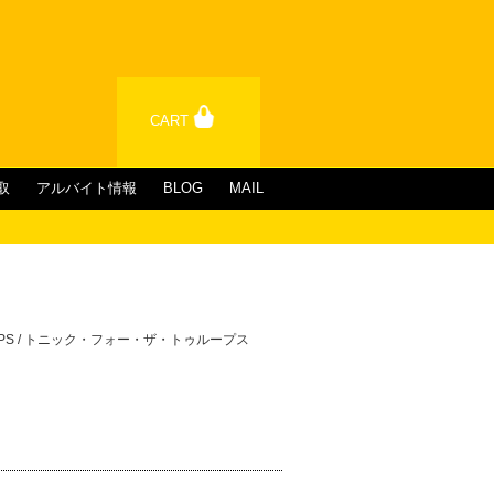
CART
取
アルバイト情報
BLOG
MAIL
TROOPS / トニック・フォー・ザ・トゥループス