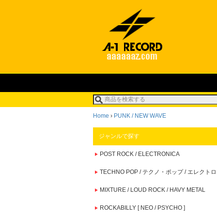
Home
›
PUNK / NEW WAVE
ジャンルで探す
POST ROCK / ELECTRONICA
TECHNO POP / テクノ・ポップ / エレクトロ
MIXTURE / LOUD ROCK / HAVY METAL
ROCKABILLY [ NEO / PSYCHO ]