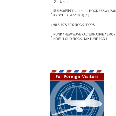
ブ・ヒット
激安500円以下レコード [ ROCK / SSW / PU
K / SOUL / JAZZ / 和モノ ]
60'S-70'S-80'S ROCK / POPS
PUNK / NEW WAVE / ALTERNATIVE / EMO / 
NDIE / LOUD ROCK / MIXTURE [ CD ]