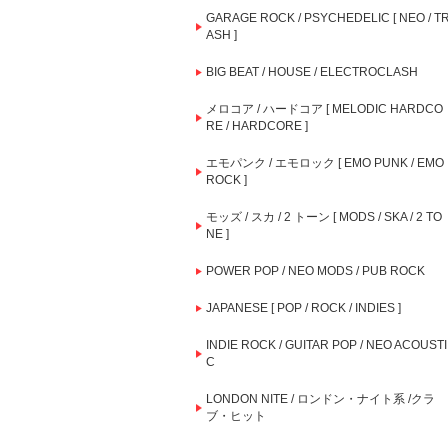
GARAGE ROCK / PSYCHEDELIC [ NEO / T
ASH ]
BIG BEAT / HOUSE / ELECTROCLASH
メロコア / ハードコア [ MELODIC HARDCO
RE / HARDCORE ]
エモパンク / エモロック [ EMO PUNK / EMO
ROCK ]
モッズ / スカ / 2 トーン [ MODS / SKA / 2 TO
NE ]
POWER POP / NEO MODS / PUB ROCK
JAPANESE [ POP / ROCK / INDIES ]
INDIE ROCK / GUITAR POP / NEO ACOUSTI
C
LONDON NITE / ロンドン・ナイト系 /クラ
ブ・ヒット