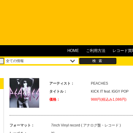
HOME
ご利用方法
レコード買
アーティスト：
PEACHES
タイトル：
KICK IT feat. IGGY POP
価格：
988円(税込み1,086円)
フォーマット：
7inch Vinyl record ( アナログ盤・レコード )