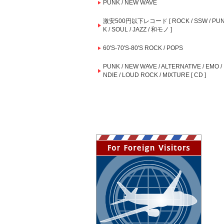
PUNK / NEW WAVE
激安500円以下レコード [ ROCK / SSW / PU
K / SOUL / JAZZ / 和モノ ]
60'S-70'S-80'S ROCK / POPS
PUNK / NEW WAVE / ALTERNATIVE / EMO / 
NDIE / LOUD ROCK / MIXTURE [ CD ]