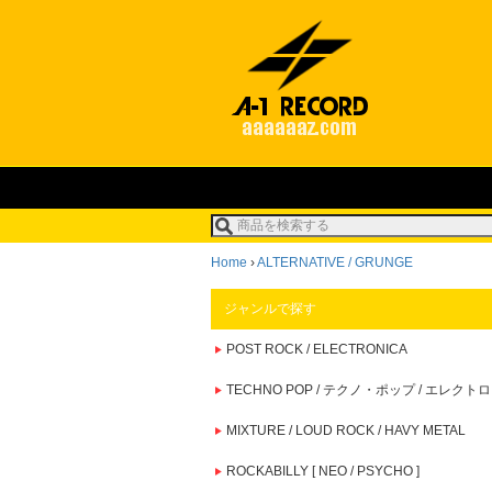
Home
›
ALTERNATIVE / GRUNGE
ジャンルで探す
POST ROCK / ELECTRONICA
TECHNO POP / テクノ・ポップ / エレクトロ
MIXTURE / LOUD ROCK / HAVY METAL
ROCKABILLY [ NEO / PSYCHO ]