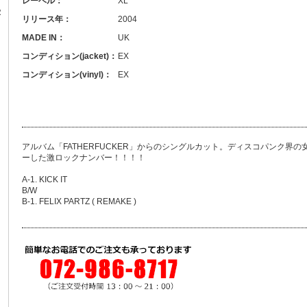
レーベル：
XL
R
リリース年：
2004
MADE IN：
UK
コンディション(jacket)：
EX
コンディション(vinyl)：
EX
アルバム「FATHERFUCKER」からのシングルカット。ディスコパンク界
ーした激ロックナンバー！！！！
A-1. KICK IT
B/W
B-1. FELIX PARTZ ( REMAKE )