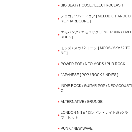
BIG BEAT / HOUSE / ELECTROCLASH
メロコア / ハードコア [ MELODIC HARDCO
RE / HARDCORE ]
エモパンク / エモロック [ EMO PUNK / EMO
ROCK ]
モッズ / スカ / 2 トーン [ MODS / SKA / 2 TO
NE ]
POWER POP / NEO MODS / PUB ROCK
JAPANESE [ POP / ROCK / INDIES ]
INDIE ROCK / GUITAR POP / NEO ACOUSTI
C
ALTERNATIVE / GRUNGE
LONDON NITE / ロンドン・ナイト系 /クラ
ブ・ヒット
PUNK / NEW WAVE