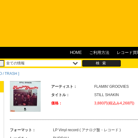
HOME
ご利用方法
レコード買
 / TRASH ]
アーティスト：
FLAMIN' GROOVIES
タイトル：
STILL SHAKIN
価格：
3,880円(税込み4,268円)
フォーマット：
LP Vinyl record ( アナログ盤・レコード )