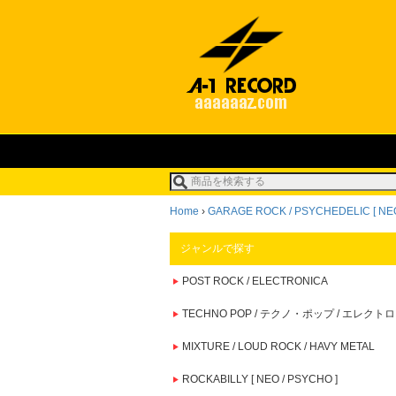
Home
›
GARAGE ROCK / PSYCHEDELIC [ NEO
ジャンルで探す
POST ROCK / ELECTRONICA
TECHNO POP / テクノ・ポップ / エレクトロ
MIXTURE / LOUD ROCK / HAVY METAL
ROCKABILLY [ NEO / PSYCHO ]