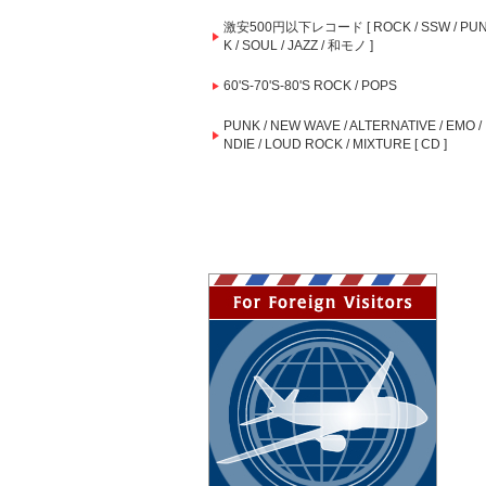
激安500円以下レコード [ ROCK / SSW / PU
K / SOUL / JAZZ / 和モノ ]
60'S-70'S-80'S ROCK / POPS
PUNK / NEW WAVE / ALTERNATIVE / EMO / 
NDIE / LOUD ROCK / MIXTURE [ CD ]