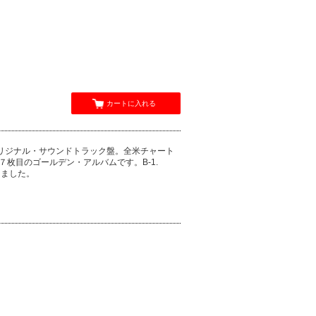
カートに入れる
LS!」のオリジナル・サウンドトラック盤。全米チャート
枚目のゴールデン・アルバムです。B-1.
しました。