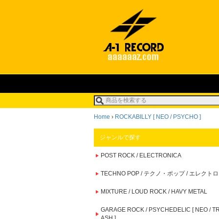
Home
›
ROCKABILLY [ NEO / PSYCHO ]
ジャンルで探す
POST ROCK / ELECTRONICA
TECHNO POP / テクノ・ポップ / エレクトロ
MIXTURE / LOUD ROCK / HAVY METAL
GARAGE ROCK / PSYCHEDELIC [ NEO / T
ASH ]