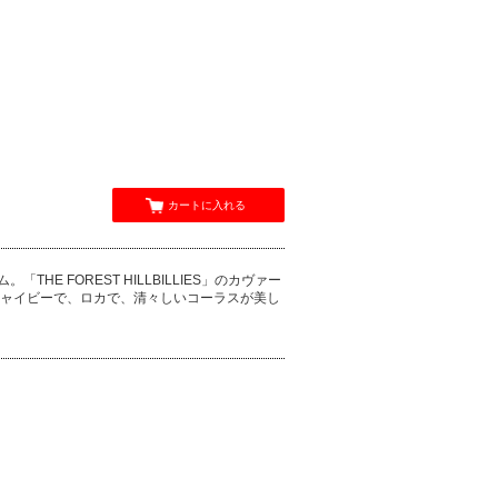
カートに入れる
E FOREST HILLBILLIES」のカヴァー
ル曲も、ジャイビーで、ロカで、清々しいコーラスが美し