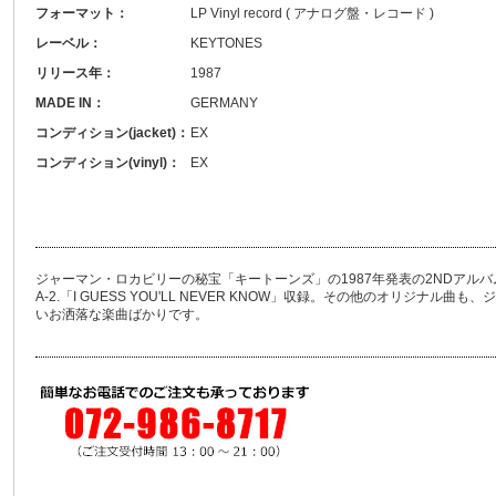
フォーマット：
LP Vinyl record ( アナログ盤・レコード )
レーベル：
KEYTONES
リリース年：
1987
MADE IN：
GERMANY
コンディション(jacket)：
EX
コンディション(vinyl)：
EX
ジャーマン・ロカビリーの秘宝「キートーンズ」の1987年発表の2NDアルバム。「TH
A-2.「I GUESS YOU'LL NEVER KNOW」収録。その他のオリジナ
いお洒落な楽曲ばかりです。