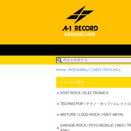
Home
›
ROCKABILLY [ NEO / PSYCHO ]
ジャンルで探す
POST ROCK / ELECTRONICA
TECHNO POP / テクノ・ポップ / エレクトロ
MIXTURE / LOUD ROCK / HAVY METAL
GARAGE ROCK / PSYCHEDELIC [ NEO / T
ASH ]