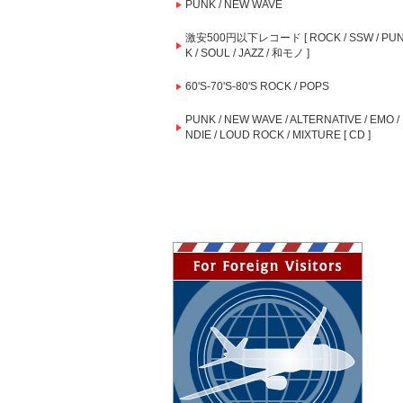
PUNK / NEW WAVE
激安500円以下レコード [ ROCK / SSW / PU
K / SOUL / JAZZ / 和モノ ]
60'S-70'S-80'S ROCK / POPS
PUNK / NEW WAVE / ALTERNATIVE / EMO / 
NDIE / LOUD ROCK / MIXTURE [ CD ]