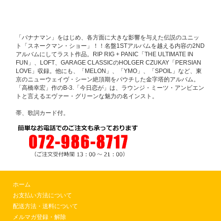
「バナナマン」をはじめ、各方面に大きな影響を与えた伝説のユニッ
ト「スネークマン・ショー」！！名盤1STアルバムを越える内容の2ND
アルバムにしてラスト作品。RIP RIG + PANIC「THE ULTIMATE IN
FUN」、LOFT、GARAGE CLASSICのHOLGER CZUKAY「PERSIAN
LOVE」収録。他にも、「MELON」、「YMO」、「SPOIL」など、東
京のニューウェイヴ・シーン絶頂期をパウチした金字塔的アルバム。
「高橋幸宏」作のB-3.「今日恋が」は、ラウンジ・ミーツ・アンビエン
トと言えるエヴァー・グリーンな魅力の名インスト。
帯、歌詞カード付。
ホーム
お支払い方法について
配送方法・送料について
メルマガ登録・解除