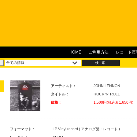
HOME
ご利用方法
レコード買
アーティスト：
JOHN LENNON
タイトル：
ROCK 'N' ROLL
価格：
1,500円(税込み1,650円)
フォーマット：
LP Vinyl record ( アナログ盤・レコード )
R