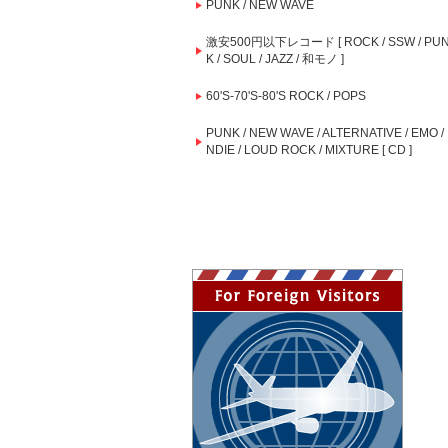
PUNK / NEW WAVE
激安500円以下レコード [ ROCK / SSW / PU
K / SOUL / JAZZ / 和モノ ]
60'S-70'S-80'S ROCK / POPS
PUNK / NEW WAVE / ALTERNATIVE / EMO / 
NDIE / LOUD ROCK / MIXTURE [ CD ]