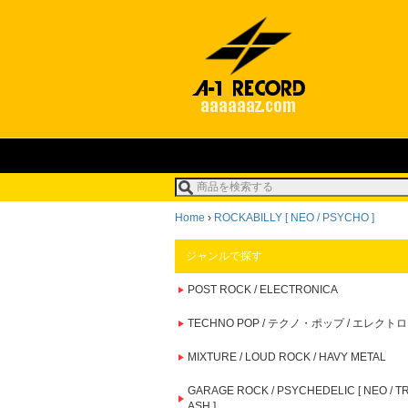
Home
›
ROCKABILLY [ NEO / PSYCHO ]
ジャンルで探す
POST ROCK / ELECTRONICA
TECHNO POP / テクノ・ポップ / エレクトロ
MIXTURE / LOUD ROCK / HAVY METAL
GARAGE ROCK / PSYCHEDELIC [ NEO / T
ASH ]