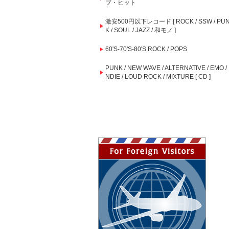
ブ・ヒット
激安500円以下レコード [ ROCK / SSW / PU
K / SOUL / JAZZ / 和モノ ]
60'S-70'S-80'S ROCK / POPS
PUNK / NEW WAVE / ALTERNATIVE / EMO / 
NDIE / LOUD ROCK / MIXTURE [ CD ]