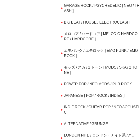
GARAGE ROCK / PSYCHEDELIC [ NEO / T
ASH ]
BIG BEAT / HOUSE / ELECTROCLASH
メロコア / ハードコア [ MELODIC HARDCO
RE / HARDCORE ]
エモパンク / エモロック [ EMO PUNK / EMO
ROCK ]
モッズ / スカ / 2 トーン [ MODS / SKA / 2 TO
NE ]
POWER POP / NEO MODS / PUB ROCK
JAPANESE [ POP / ROCK / INDIES ]
INDIE ROCK / GUITAR POP / NEO ACOUSTI
C
ALTERNATIVE / GRUNGE
LONDON NITE / ロンドン・ナイト系 /クラ