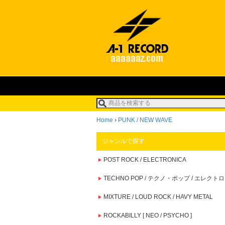
Home
›
PUNK / NEW WAVE
ジャンルで探す
POST ROCK / ELECTRONICA
TECHNO POP / テクノ・ポップ / エレクトロ
MIXTURE / LOUD ROCK / HAVY METAL
ROCKABILLY [ NEO / PSYCHO ]