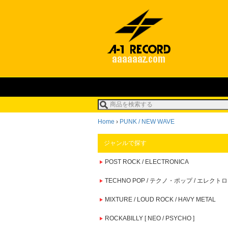
Home
›
PUNK / NEW WAVE
ジャンルで探す
POST ROCK / ELECTRONICA
TECHNO POP / テクノ・ポップ / エレクトロ
MIXTURE / LOUD ROCK / HAVY METAL
ROCKABILLY [ NEO / PSYCHO ]