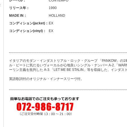
レーベル：
CONTEMPO
R
リリース年：
1990
MADE IN：
HOLLAND
コンディション(jacket)：
EX
コンディション(vinyl)：
EX
イタリアのモダン・インダストリアル・ロック・グループ 「PANKOW」の1
ル・ビートに気だるいヴォーカルが心地良いシングル・ナンバー A-2.「WARM
ーリン主義を批判した A-3.「LET ME BE STALIN」等を収録した、イン
英語歌詞付のオリジナル・インナースリーヴ付。