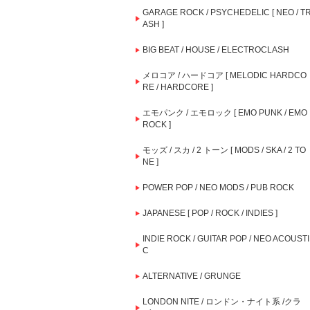
GARAGE ROCK / PSYCHEDELIC [ NEO / T
ASH ]
BIG BEAT / HOUSE / ELECTROCLASH
メロコア / ハードコア [ MELODIC HARDCO
RE / HARDCORE ]
エモパンク / エモロック [ EMO PUNK / EMO
ROCK ]
モッズ / スカ / 2 トーン [ MODS / SKA / 2 TO
NE ]
POWER POP / NEO MODS / PUB ROCK
JAPANESE [ POP / ROCK / INDIES ]
INDIE ROCK / GUITAR POP / NEO ACOUSTI
C
ALTERNATIVE / GRUNGE
LONDON NITE / ロンドン・ナイト系 /クラ