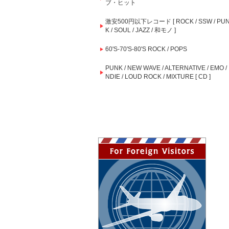
ブ・ヒット
激安500円以下レコード [ ROCK / SSW / PU
K / SOUL / JAZZ / 和モノ ]
60'S-70'S-80'S ROCK / POPS
PUNK / NEW WAVE / ALTERNATIVE / EMO / 
NDIE / LOUD ROCK / MIXTURE [ CD ]