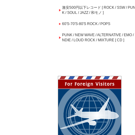
激安500円以下レコード [ ROCK / SSW / PU
K / SOUL / JAZZ / 和モノ ]
60'S-70'S-80'S ROCK / POPS
PUNK / NEW WAVE / ALTERNATIVE / EMO / 
NDIE / LOUD ROCK / MIXTURE [ CD ]