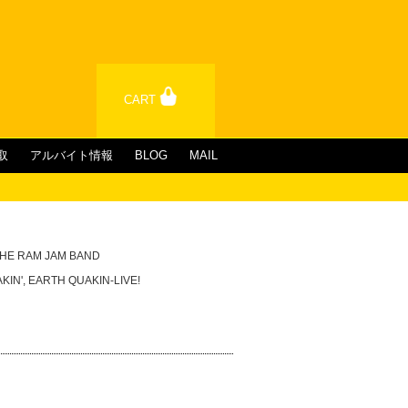
CART
取
アルバイト情報
BLOG
MAIL
HE RAM JAM BAND
KIN', EARTH QUAKIN-LIVE!