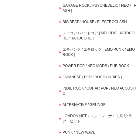
GARAGE ROCK / PSYCHEDELIC [ NEO / T
ASH ]
BIG BEAT / HOUSE / ELECTROCLASH
メロコア / ハードコア [ MELODIC HARDCO
RE / HARDCORE ]
エモパンク / エモロック [ EMO PUNK / EMO
ROCK ]
POWER POP / NEO MODS / PUB ROCK
JAPANESE [ POP / ROCK / INDIES ]
INDIE ROCK / GUITAR POP / NEO ACOUSTI
C
ALTERNATIVE / GRUNGE
LONDON NITE / ロンドン・ナイト系 /クラ
ブ・ヒット
PUNK / NEW WAVE