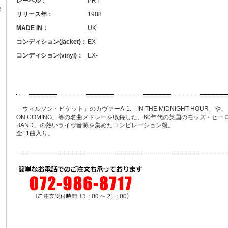
レーベル：
PRT
R
リリース年：
1988
MADE IN：
UK
コンディション(jacket)：
EX
コンディション(vinyl)：
EX-
「ウィルソン・ピケット」のカヴァーA-1.「IN THE MIDNIGHT HOUR」や、
ON COMING」等の名曲メドレーを収録した、60年代の英国のモッズ・ヒーロー「GEN
BAND」の熱いライヴ音源を集めたコンピレーション盤。
全11曲入り。