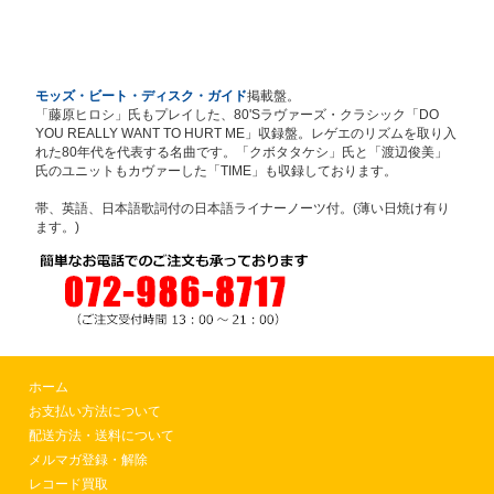
モッズ・ビート・ディスク・ガイド
掲載盤。
「藤原ヒロシ」氏もプレイした、80'Sラヴァーズ・クラシック「DO
YOU REALLY WANT TO HURT ME」収録盤。レゲエのリズムを取り入
れた80年代を代表する名曲です。「クボタタケシ」氏と「渡辺俊美」
氏のユニットもカヴァーした「TIME」も収録しております。
帯、英語、日本語歌詞付の日本語ライナーノーツ付。(薄い日焼け有り
ます。)
ホーム
お支払い方法について
配送方法・送料について
メルマガ登録・解除
レコード買取