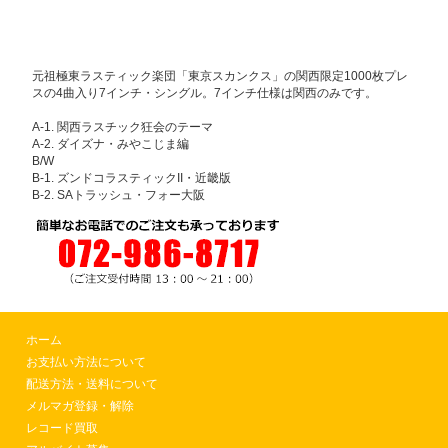
元祖極東ラスティック楽団「東京スカンクス」の関西限定1000枚プレ
スの4曲入り7インチ・シングル。7インチ仕様は関西のみです。
A-1. 関西ラスチック狂会のテーマ
A-2. ダイズナ・みやこじま編
B/W
B-1. ズンドコラスティックII・近畿版
B-2. SAトラッシュ・フォー大阪
ホーム
お支払い方法について
配送方法・送料について
メルマガ登録・解除
レコード買取