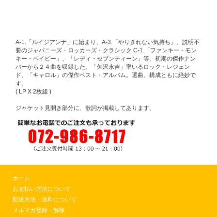
A-1.「ルイジアンナ」に始まり、A-3.「やりきれない気持ち」、説明不
要のジャパニーズ・ロッカーズ・クラシック C-1.「ファンキー・モン
キー・ベイビー」、「レディ・セブンティーン」等、初期の傑作ナン
バーから２４曲を収録した、「矢沢永吉」率いるロック・レジェン
ド、「キャロル」の傑作ベスト・アルバム。選曲、構成ともに絶妙で
す。
( LP X 2枚組 )
ジャケット見開き部分に、歌詞が掲載してあります。
ホーム
お支払い方法について
配送方法・送料について
メルマガ登録・解除