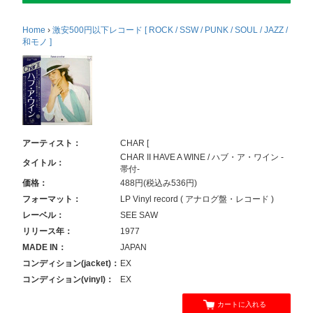
Home
›
激安500円以下レコード [ ROCK / SSW / PUNK / SOUL / JAZZ /
和モノ ]
アーティスト：
CHAR [
CHAR II HAVE A WINE / ハブ・ア・ワイン -
タイトル：
帯付-
価格：
488円(税込み536円)
フォーマット：
LP Vinyl record ( アナログ盤・レコード )
レーベル：
SEE SAW
リリース年：
1977
MADE IN：
JAPAN
コンディション(jacket)：
EX
コンディション(vinyl)：
EX
カートに入れる